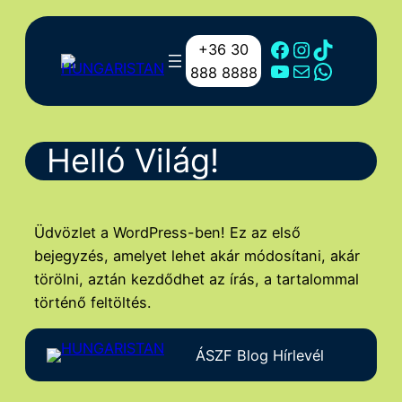
Ugrás
a
Facebook
Instagram
TikTok
+36 30
tartalomhoz
YouTube
Mail
WhatsA
888 8888
Helló Világ!
Üdvözlet a WordPress-ben! Ez az első
bejegyzés, amelyet lehet akár módosítani, akár
törölni, aztán kezdődhet az írás, a tartalommal
történő feltöltés.
ÁSZF Blog Hírlevél