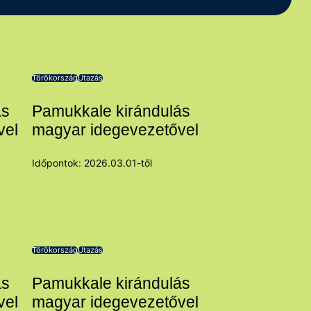
Törökország
Utazás
ás
Pamukkale kirándulás
vel
magyar idegevezetővel
Időpontok: 2026.03.01-től
Törökország
Utazás
ás
Pamukkale kirándulás
vel
magyar idegevezetővel