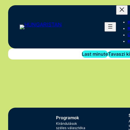
Last minute
Tavaszi k
Programok
Kirándulások
széles választéka