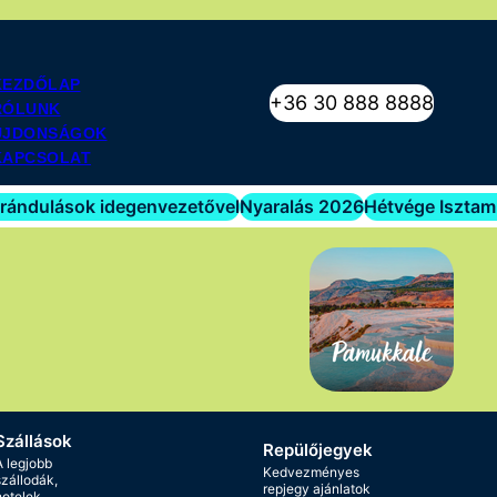
KEZDŐLAP
+36 30 888 8888
RÓLUNK
ÚJDONSÁGOK
KAPCSOLAT
irándulások idegenvezetővel
Nyaralás 2026
Hétvége Iszta
Szállások
Repülőjegyek
A legjobb
Kedvezményes
szállodák,
repjegy ajánlatok
hotelek