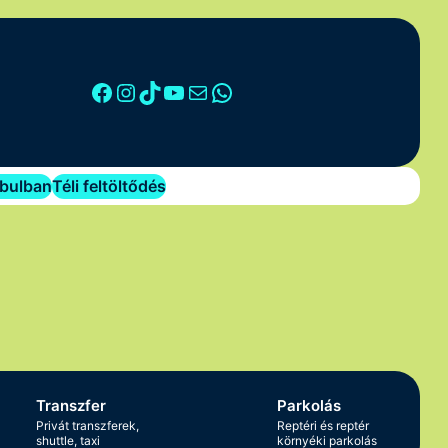
Facebook
Instagram
TikTok
YouTube
Mail
WhatsApp
mbulban
Téli feltöltődés
Transzfer
Parkolás
Privát transzferek,
Reptéri és reptér
shuttle, taxi
környéki parkolás