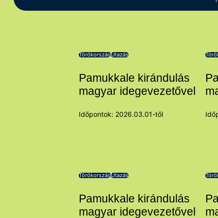
Törökország
Utazás
Törö
Pamukkale kirándulás
Pa
magyar idegevezetővel
ma
Időpontok: 2026.03.01-től
Idő
Törökország
Utazás
Törö
Pamukkale kirándulás
Pa
magyar idegevezetővel
ma